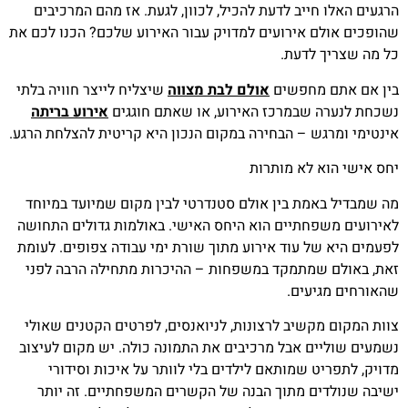
הרגעים האלו חייב לדעת להכיל, לכוון, לגעת. אז מהם המרכיבים
שהופכים אולם אירועים למדויק עבור האירוע שלכם? הכנו לכם את
כל מה שצריך לדעת.
בין אם אתם מחפשים
אולם לבת מצווה
שיצליח לייצר חוויה בלתי
נשכחת לנערה שבמרכז האירוע, או שאתם חוגגים
אירוע בריתה
אינטימי ומרגש – הבחירה במקום הנכון היא קריטית להצלחת הרגע.
יחס אישי הוא לא מותרות
מה שמבדיל באמת בין אולם סטנדרטי לבין מקום שמיועד במיוחד
לאירועים משפחתיים הוא היחס האישי. באולמות גדולים התחושה
לפעמים היא של עוד אירוע מתוך שורת ימי עבודה צפופים. לעומת
זאת, באולם שמתמקד במשפחות – ההיכרות מתחילה הרבה לפני
שהאורחים מגיעים.
צוות המקום מקשיב לרצונות, לניואנסים, לפרטים הקטנים שאולי
נשמעים שוליים אבל מרכיבים את התמונה כולה. יש מקום לעיצוב
מדויק, לתפריט שמותאם לילדים בלי לוותר על איכות וסידורי
ישיבה שנולדים מתוך הבנה של הקשרים המשפחתיים. זה יותר