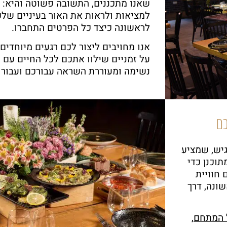
שאנו מתכננים, התשובה פשוטה והיא:
למציאות ולראות את האור בעיניים של
לראשונה כיצד כל הפרטים התחברו.
אנו מחויבים ליצור לכם רגעים מיוחדים
על זמניים שילוו אתכם לכל החיים עם ח
נשימה ומעוררת השראה עבורכם ועבור 
כם
אירועי קיץ 026
גיש, שמציע
תוכנן כדי
 חוויית
בואו לחגוג באווירה הכי נעימה שיש ע
ונה, דרך
 המתחם
,