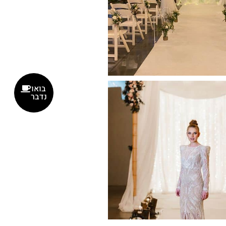
בואו
נדבר