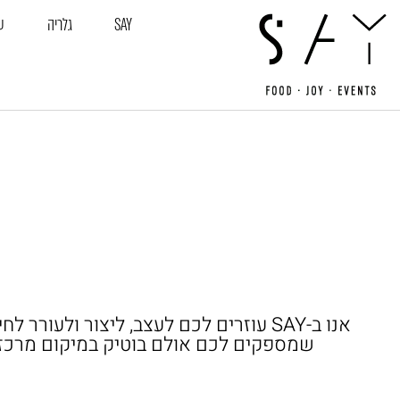
חילתו
SAY
גלריה
ע
ל
ף
ינטרנט,
חץ
נטר
די
עבור
אזור
וכן
רכזי
אנו ב-SAY עוזרים לכם לעצב, ליצור ול
שמספקים לכם אולם בוטיק במיקום מרכזי ו