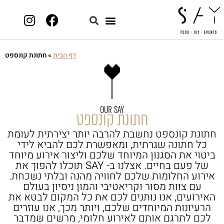
חילתו
ל
ף
ינטרנט,
חץ
דף הבית
»
חתונת קונספט
נטר
די
עבור
אזור
OUR SAY
חתונת קונספט
וכן
רכזי
חתונת קונספט נחשבת להרבה יותר יצירתית לעומת
כל חתונה שגרתית, ומאפשרת לכם להביא לידי
ביטוי את הסגנון המיוחד שלכם וליצור אירוע מיוחד
של פעם בחיים. אצלנו ב- SAY תוכלו להפוך את
אירוע החלומות שלכם לחוויה מהנה ובלתי נשכחת.
עם צוות מסור וקריאטיבי והמון ניסיון בעולם
האירועים, אנו נותנים לכם את כל המקום לבטא את
הרעיונות המיוחדים שלכם, ויותר מכך, אנו עוזרים
לכם לתרגם אותם לאירוע חלומי, מרשים שמדבר