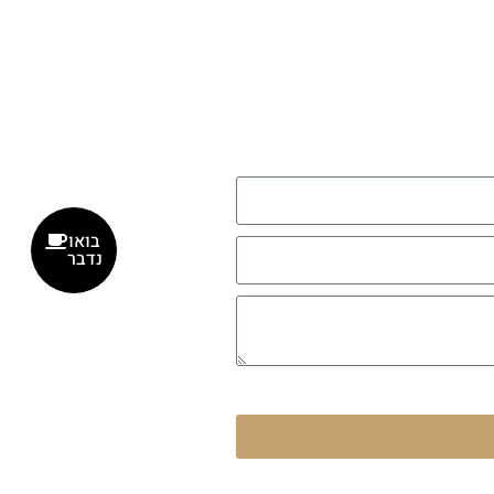
בואו
נדבר