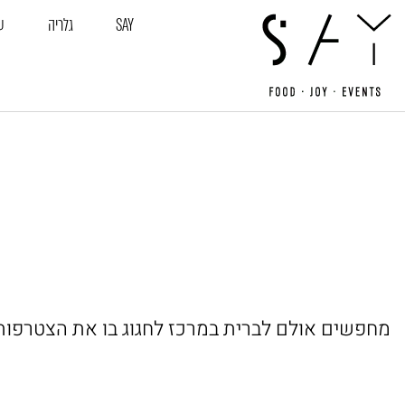
חילתו
SAY
גלריה
ע
ל
ף
ינטרנט,
חץ
נטר
די
עבור
אזור
וכן
רכזי